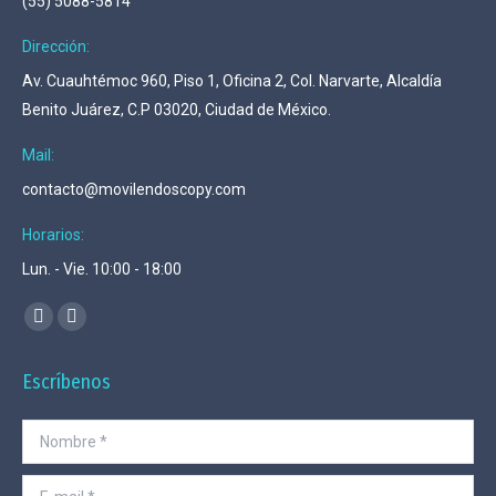
(55) 5088-5814
Dirección:
Av. Cuauhtémoc 960, Piso 1, Oficina 2, Col. Narvarte, Alcaldía
Benito Juárez, C.P 03020, Ciudad de México.
Mail:
contacto@movilendoscopy.com
Horarios:
Lun. - Vie. 10:00 - 18:00
Encuéntranos en:
Mail
Whatsapp
page
page
Escríbenos
opens
opens
in
in
Nombre *
new
new
window
window
E-mail *