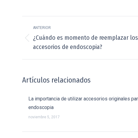
on
on
Facebook
X
Navegación
ANTERIOR
entre
¿Cuándo es momento de reemplazar los
Publicación
publicaciones
accesorios de endoscopia?
anterior:
Artículos relacionados
La importancia de utilizar accesorios originales pa
endoscopia
noviembre 5, 2017