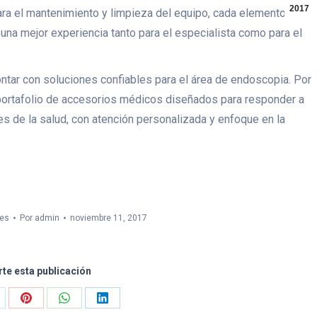
2017
ara el mantenimiento y limpieza del equipo, cada elemento
 una mejor experiencia tanto para el especialista como para el
tar con soluciones confiables para el área de endoscopia. Por
 portafolio de accesorios médicos diseñados para responder a
es de la salud, con atención personalizada y enfoque en la
tes
Por
admin
noviembre 11, 2017
e esta publicación
are
Share
Share
Share