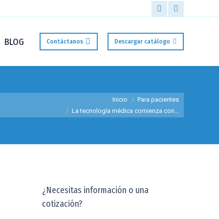
Whatsapp
Mail
page
page
BLOG
Contáctanos
Descargar catálogo
opens
opens
in
in
new
new
window
window
Estás aquí:
Inicio
Para pacientes
La tecnología médica comienza con…
¿Necesitas información o una
cotización?