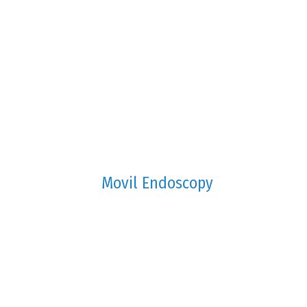
Movil Endoscopy
Prótesis AOHUA
Innovación y calidad en soluciones
terapéuticas